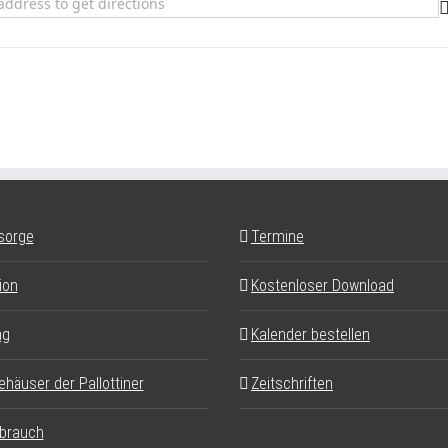
h, da klopft die Seele an! []
sorge
Termine
ion
Kostenloser Download
ag
Kalender bestellen
ehäuser der Pallottiner
Zeitschriften
brauch