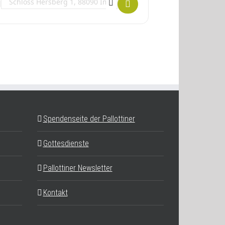
Destination Address - Horch, da klopft die Seele an! []
Spendenseite der Pallottiner
Gottesdienste
Pallottiner Newsletter
Kontakt