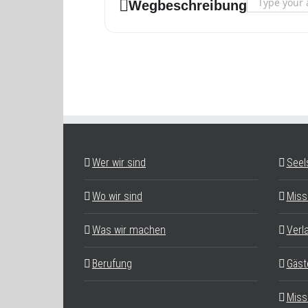
Address - Horc
Wegbeschreibung
Wer wir sind
Seel
Wo wir sind
Miss
Was wir machen
Verl
Berufung
Gäst
Miss