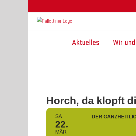
Zum
Inhalt
springen
Aktuelles
Wir und 
Horch, da klopft d
SA
DER GANZHEITLI
22
MÄR