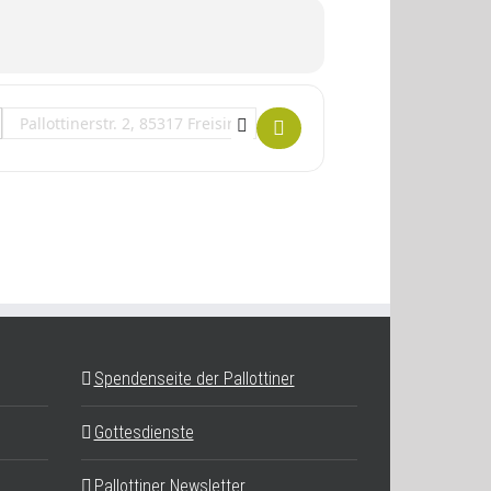
Destination Address - Heilende Gemeinschaft im Sommer []
Spendenseite der Pallottiner
Gottesdienste
Pallottiner Newsletter