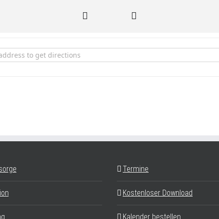
lende Gemeinschaft im Sommer []
sorge
Termine
ion
Kostenloser Download
ag
Kalender bestellen