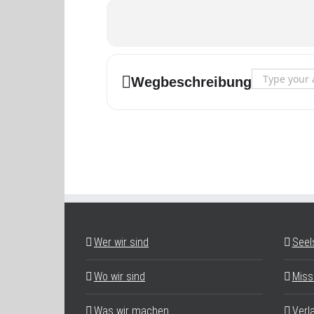
Address - Hei
Wegbeschreibung
Wer wir sind
Seel
Wo wir sind
Miss
Was wir machen
Verl