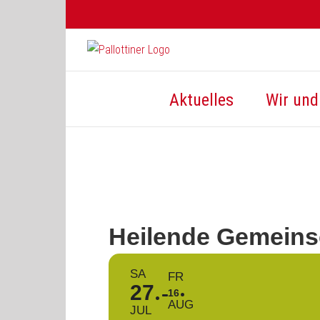
Zum
Inhalt
springen
Aktuelles
Wir und 
Heilende Gemeins
SA
FR
27
16
AUG
JUL