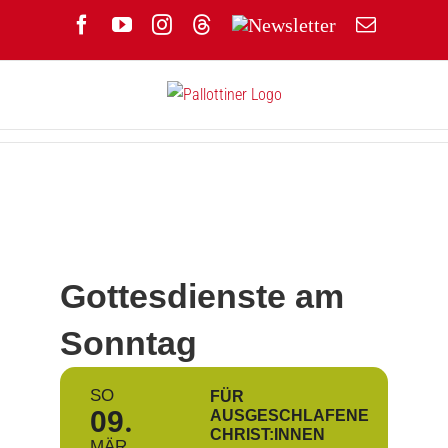
Zum
Facebook
YouTube
Instagram
Threads
Newsletter
E-
Inhalt
Mail
springen
Gottesdienste am
Sonntag
SO
FÜR
09
AUSGESCHLAFENE
CHRIST:INNEN
MÄR