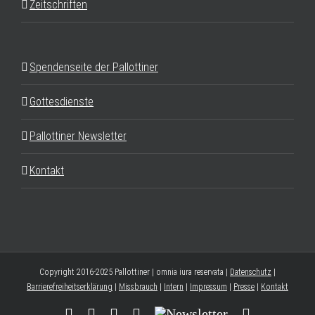
Zeitschriften
Spendenseite der Pallottiner
Gottesdienste
Pallottiner Newsletter
Kontakt
Copyright 2016-2025 Pallottiner | omnia iura reservata |
Datenschutz
|
Barrierefreiheitserklärung
|
Missbrauch
|
Intern
|
Impressum
|
Presse
|
Kontakt
Facebook
YouTube
Instagram
Threads
Newsletter
E-