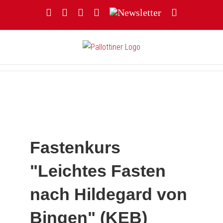
Zum
Facebook
YouTube
Instagram
Threads
Newsletter
E-
Inhalt
Mail
springen
Fastenkurs
"Leichtes Fasten
nach Hildegard von
Bingen" (KEB)