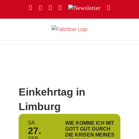
Zum
Facebook
YouTube
Instagram
Threads
Newsletter
E-
Inhalt
Mail
springen
Einkehrtag in
Limburg
SA
WIE KOMME ICH MIT
27
GOTT GUT DURCH
DIE KRISEN MEINES
SEP