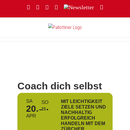
Zum
Facebook
YouTube
Instagram
Threads
Newsletter
E-
Inhalt
Mail
springen
Coach dich selbst
SA
MIT LEICHTIGKEIT
SO
20
ZIELE SETZEN UND
21
NACHHALTIG
APR
ERFOLGREICH
HANDELN MIT DEM
ZÜRCHER