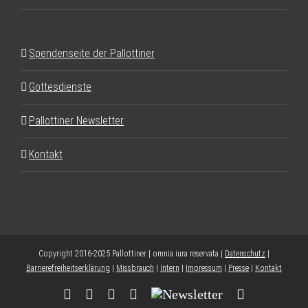
Spendenseite der Pallottiner
Gottesdienste
Pallottiner Newsletter
Kontakt
Copyright 2016-2025 Pallottiner | omnia iura reservata |
Datenschutz
|
Barrierefreiheitserklärung
|
Missbrauch
|
Intern
|
Impressum
|
Presse
|
Kontakt
Facebook
YouTube
Instagram
Threads
Newsletter
E-
Mail