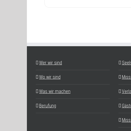
Wer wir sind
Seel
Wo wir sind
Miss
Was wir machen
Verl
Berufung
Gäst
Miss