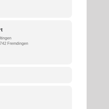
rt
ltingen
86742 Fremdingen