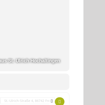
aus St. Ulrich Hochaltingen
Destination Address - Begegnungstage für Katechisten und für neue Int