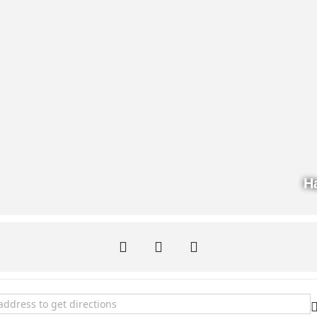
H
egnungstage für Katechisten und für neue Interessierte []