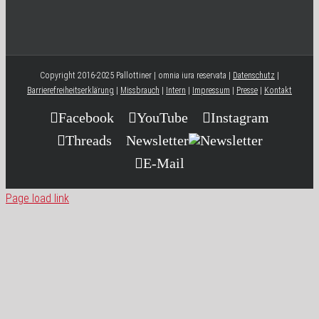
Copyright 2016-2025 Pallottiner | omnia iura reservata |
Datenschutz
|
Barrierefreiheitserklärung
|
Missbrauch
|
Intern
|
Impressum
|
Presse
|
Kontakt
Facebook
YouTube
Instagram
Threads
Newsletter
E-Mail
Page load link