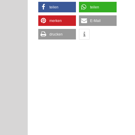
teilen
teilen
merken
E-Mail
drucken