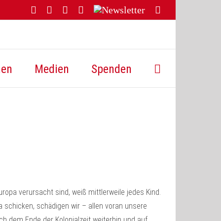
Facebook
YouTube
Instagram
Threads
Newsletter
E-
Mail
hen
Medien
Spenden
ropa verursacht sind, weiß mittlerweile jedes Kind.
 schicken, schädigen wir – allen voran unsere
h dem Ende der Kolonialzeit weiterhin und auf