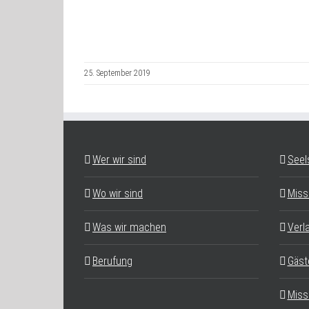
25. September 2019
Wer wir sind
Seel
Wo wir sind
Miss
Was wir machen
Verl
Berufung
Gäst
Miss