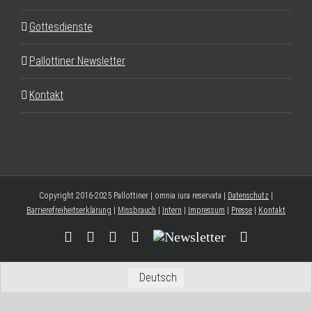
Gottesdienste
Pallottiner Newsletter
Kontakt
Copyright 2016-2025 Pallottiner | omnia iura reservata |
Datenschutz
|
Barrierefreiheitserklärung
|
Missbrauch
|
Intern
|
Impressum
|
Presse
|
Kontakt
Facebook
YouTube
Instagram
Threads
Newsletter
E-
Mail
Deutsch