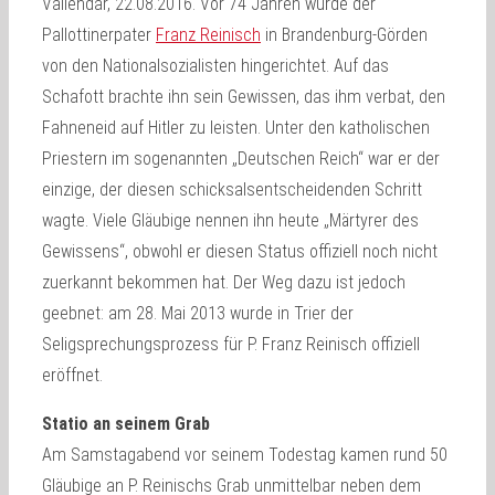
Vallendar, 22.08.2016. Vor 74 Jahren wurde der
Pallottinerpater
Franz Reinisch
in Brandenburg-Görden
von den Nationalsozialisten hingerichtet. Auf das
Schafott brachte ihn sein Gewissen, das ihm verbat, den
Fahneneid auf Hitler zu leisten. Unter den katholischen
Priestern im sogenannten „Deutschen Reich“ war er der
einzige, der diesen schicksalsentscheidenden Schritt
wagte. Viele Gläubige nennen ihn heute „Märtyrer des
Gewissens“, obwohl er diesen Status offiziell noch nicht
zuerkannt bekommen hat. Der Weg dazu ist jedoch
geebnet: am 28. Mai 2013 wurde in Trier der
Seligsprechungsprozess für P. Franz Reinisch offiziell
eröffnet.
Statio an seinem Grab
Am Samstagabend vor seinem Todestag kamen rund 50
Gläubige an P. Reinischs Grab unmittelbar neben dem