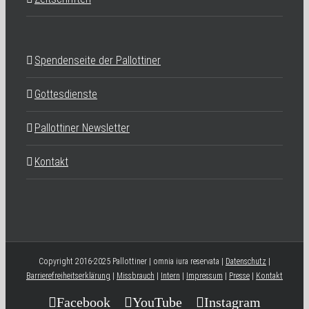
Spendenseite der Pallottiner
Gottesdienste
Pallottiner Newsletter
Kontakt
Copyright 2016-2025 Pallottiner | omnia iura reservata |
Datenschutz
|
Barrierefreiheitserklärung
|
Missbrauch
|
Intern
|
Impressum
|
Presse
|
Kontakt
Facebook
YouTube
Instagram