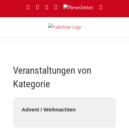
Zum
Facebook
YouTube
Instagram
Threads
Newsletter
E-
Inhalt
Mail
springen
Veranstaltungen von
Kategorie
Advent / Weihnachten