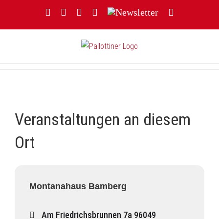
Zum
Facebook
YouTube
Instagram
Threads
Newsletter
E-
Inhalt
Mail
springen
Veranstaltungen an diesem
Ort
Montanahaus Bamberg
Am Friedrichsbrunnen 7a 96049